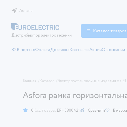
г. Астана
Каталог товаров
Дистрибьютор электротехники
B2B портал
Оплата
Доставка
Контакты
Акции
О компании
Главная
/
Каталог
/
Электроустановочные изделия от 
Asfora рамка горизонтальн
0
Код товара:
EPH5800421
Сравнить
В избр