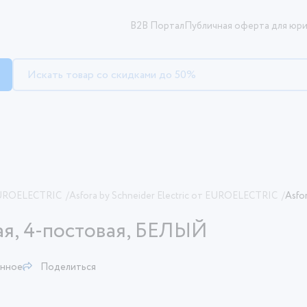
B2B Портал
Публичная оферта для юри
EUROELECTRIC
/
Asfora by Schneider Electric от EUROELECTRIC
/
Asfo
ая, 4-постовая, БЕЛЫЙ
анное
Поделиться