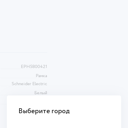
EPH5800421
Рамка
Schneider Electric
Белый
IP20
Выберите город