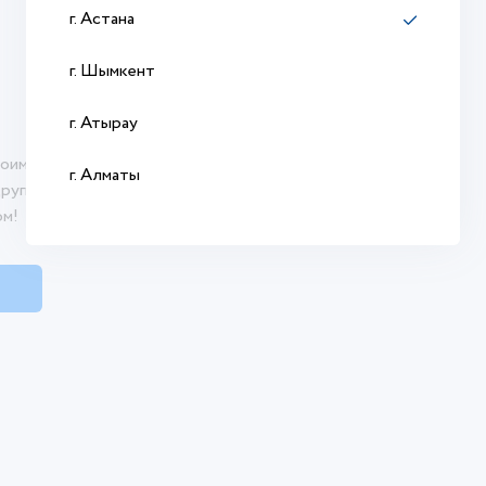
г. Астана
г. Шымкент
г. Атырау
оими впечатлениями о продукте. Ваш отзыв
г. Алматы
другим покупателям сделать осознанный
ом!