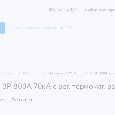
B2B Портал
Публичная оферта для юри
C
/
Chint от EUROELECTRIC
/
Авт. выкл. NM8N-800Q TM 3P 800А 70кА 
P 800А 70кА с рег. термомаг. ра
ное
Поделиться