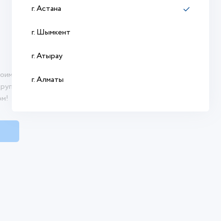
г. Астана
г. Шымкент
г. Атырау
оими впечатлениями о продукте. Ваш отзыв
г. Алматы
другим покупателям сделать осознанный
ом!