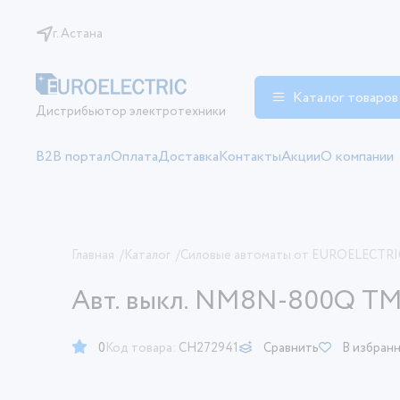
г. Астана
Каталог товаров
Дистрибьютор электротехники
B2B портал
Оплата
Доставка
Контакты
Акции
О компании
Главная
/
Каталог
/
Силовые автоматы от EUROELECTRI
Авт. выкл. NM8N-800Q TM 3
0
Код товара:
CH272941
Сравнить
В избран