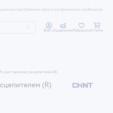
дических лиц
Публичная оферта для физических лиц
Вакансии
Войти
Сравнение
Избранное
0 тенге
с рег. термомаг. расцепителем (R)
сцепителем (R)