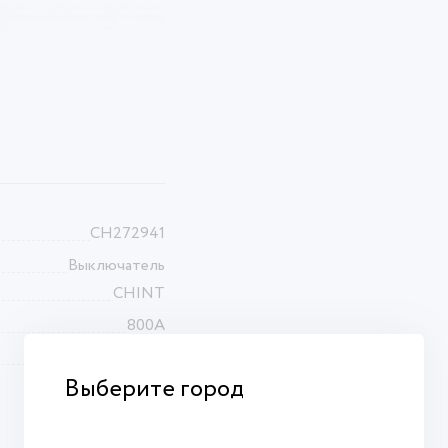
CH272941
Выключатель
CHINT
800А
3П
Выберите город