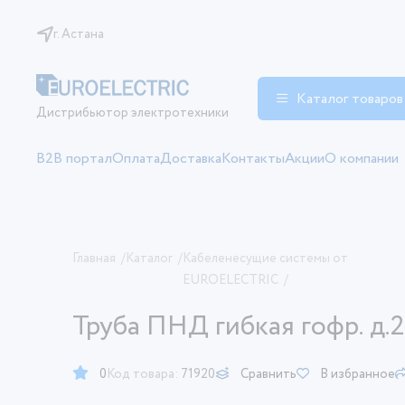
г. Астана
Каталог товаров
Дистрибьютор электротехники
B2B портал
Оплата
Доставка
Контакты
Акции
О компании
Главная
/
Каталог
/
Кабеленесущие системы от
EUROELECTRIC
/
Труба ПНД гибкая гофр. д.
0
Код товара:
71920
Сравнить
В избранное