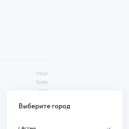
71920
Труба
DKC
Выберите город
г. Астана