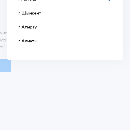
г. Шымкент
г. Атырау
оими впечатлениями о продукте. Ваш отзыв
другим покупателям сделать осознанный
г. Алматы
ом!