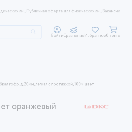
дических лиц
Публичная оферта для физических лиц
Вакансии
Войти
Сравнение
Избранное
0 тенге
кая гофр. д.20мм, лёгкая с протяжкой, 100м, цвет
цвет оранжевый