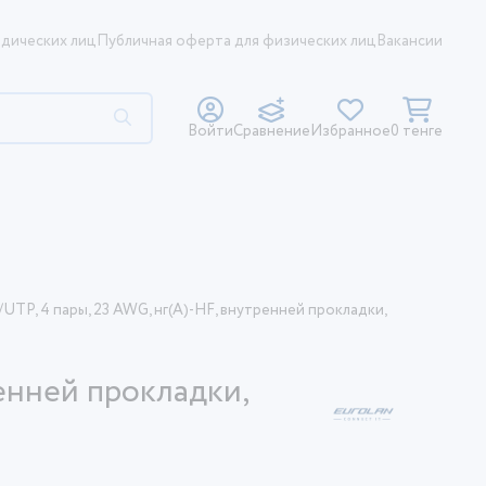
дических лиц
Публичная оферта для физических лиц
Вакансии
Войти
Сравнение
Избранное
0 тенге
/UTP, 4 пары, 23 AWG, нг(A)-HF, внутренней прокладки,
м
ренней прокладки,