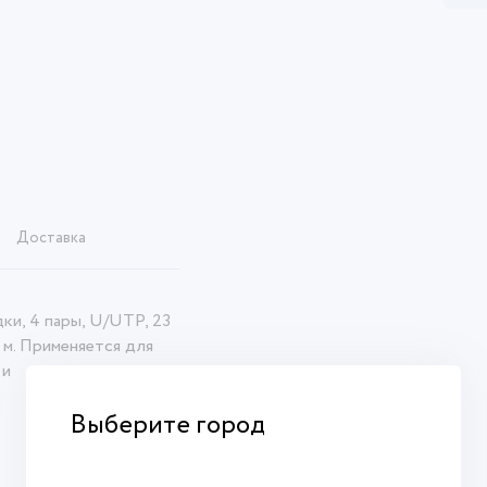
Доставка
ки, 4 пары, U/UTP, 23
 м. Применяется для
 и
Выберите город