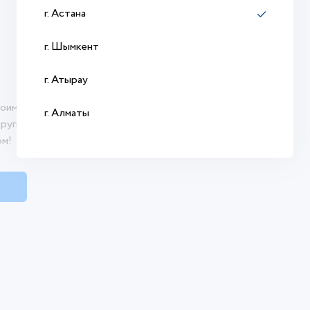
г. Астана
г. Шымкент
г. Атырау
оими впечатлениями о продукте. Ваш отзыв
г. Алматы
другим покупателям сделать осознанный
ом!