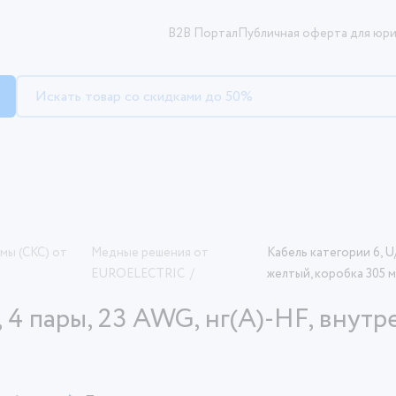
B2B Портал
Публичная оферта для юри
мы (СКС) от
Медные решения от
Кабель категории 6, U
EUROELECTRIC
/
желтый, коробка 305 
 4 пары, 23 AWG, нг(A)-HF, внут