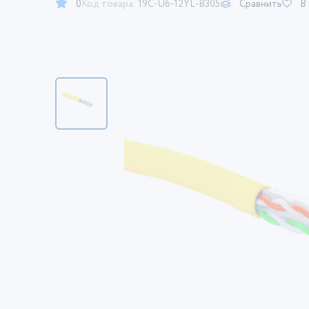
0
Код товара:
19C-U6-12YL-B305
Сравнить
В