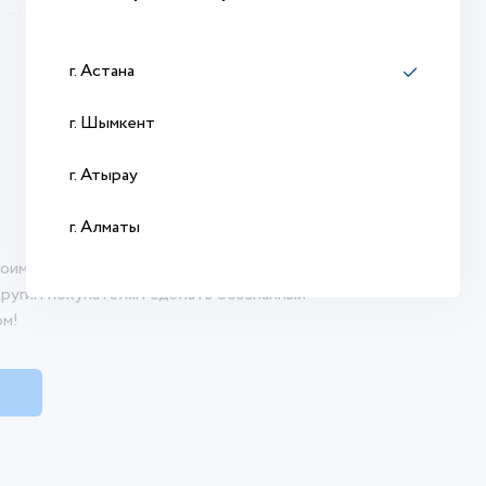
АС
г. Астана
г. Шымкент
г. Атырау
г. Алматы
оими впечатлениями о продукте. Ваш отзыв
другим покупателям сделать осознанный
ом!