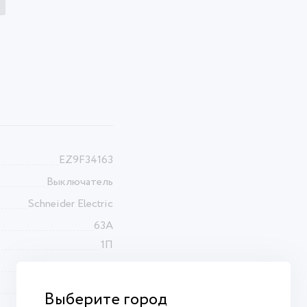
EZ9F34163
Выключатель
Schneider Electric
63А
1П
4,5кА
C
Выберите город