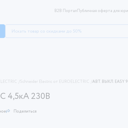
B2B Портал
Публичная оферта для юри
ELECTRIC
/
Schneider Electric от EUROELECTRIC
/
АВТ. ВЫКЛ. EASY 9
С 4,5кА 230В
ное
Поделиться