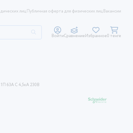
дических лиц
Публичная оферта для физических лиц
Вакансии
Войти
Сравнение
Избранное
0 тенге
 1П 63А С 4,5кА 230В