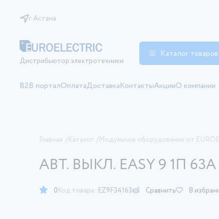
г. Астана
Каталог товаров
Дистрибьютор электротехники
B2B портал
Оплата
Доставка
Контакты
Акции
О компании
Главная
/
Каталог
/
Модульное оборудование от EURO
АВТ. ВЫКЛ. EASY 9 1П 63А 
0
Код товара:
EZ9F34163
Сравнить
В избран