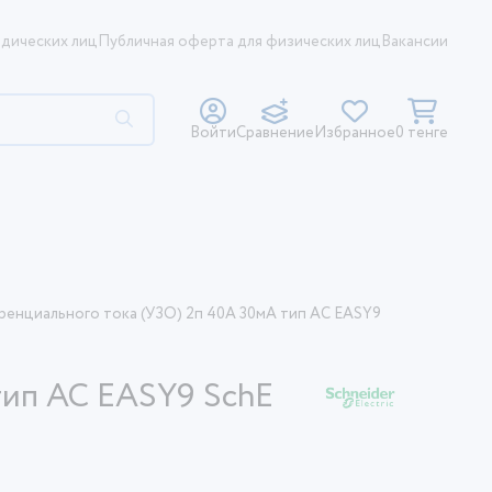
дических лиц
Публичная оферта для физических лиц
Вакансии
Войти
Сравнение
Избранное
0 тенге
енциального тока (УЗО) 2п 40А 30мА тип AC EASY9
тип AC EASY9 SchE