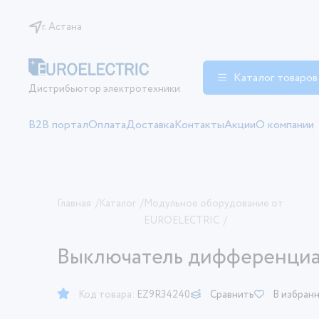
г. Астана
Каталог товаров
Дистрибьютор электротехники
B2B портал
Оплата
Доставка
Контакты
Акции
О компании
Главная
/
Каталог
/
Модульное оборудование от
EUROELECTRIC
/
Выключатель дифференциал
Код товара:
EZ9R34240
Сравнить
В избран