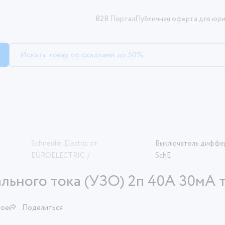
B2B Портал
Публичная оферта для юри
Schneider Electric от
Выключатель диффер
EUROELECTRIC
/
SchE
ьного тока (УЗО) 2п 40А 30мА 
ное
Поделиться