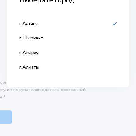
Выберите город
АС
г. Астана
г. Шымкент
г. Атырау
г. Алматы
оими впечатлениями о продукте. Ваш отзыв
другим покупателям сделать осознанный
ом!