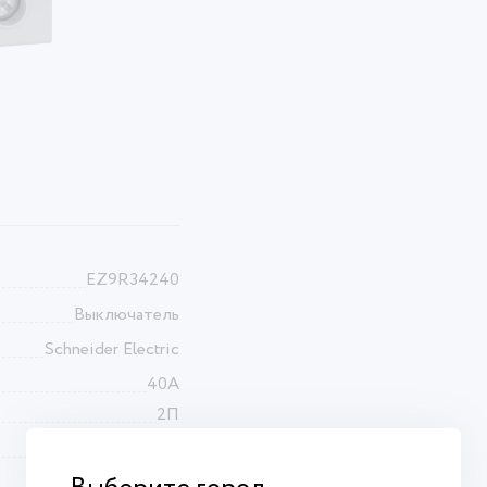
EZ9R34240
Выключатель
Schneider Electric
40А
2П
30мА
AC