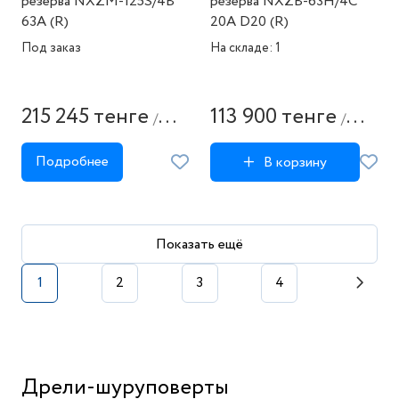
резерва NXZM-125S/4B
резерва NXZB-63H/4C
63A (R)
20A D20 (R)
Под заказ
На складе: 1
215 245 тенге
113 900 тенге
/
/
штука
штука
Подробнее
В корзину
Показать ещё
1
2
3
4
Дрели-шуруповерты