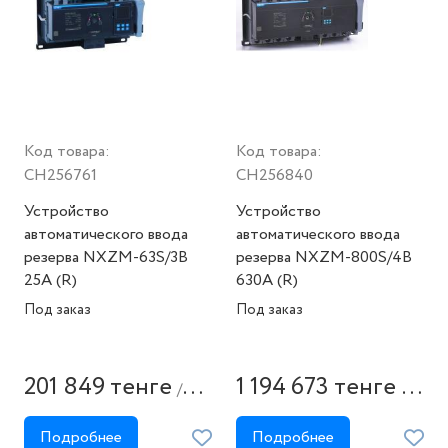
Код товара:
Код товара:
CH256761
CH256840
Устройство
Устройство
автоматического ввода
автоматического ввода
резерва NXZM-63S/3B
резерва NXZM-800S/4B
25A (R)
630A (R)
Под заказ
Под заказ
201 849 тенге
1 194 673 тенге
/
/
штука
штука
Подробнее
Подробнее