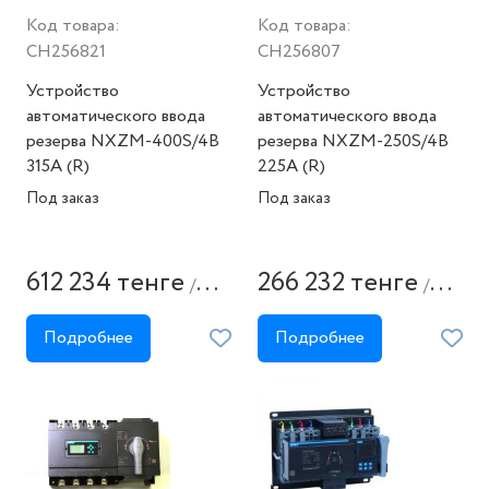
Код товара:
Код товара:
CH256821
CH256807
Устройство
Устройство
автоматического ввода
автоматического ввода
резерва NXZM-400S/4B
резерва NXZM-250S/4B
315A (R)
225A (R)
Под заказ
Под заказ
612 234 тенге
266 232 тенге
/
/
штука
штука
Подробнее
Подробнее