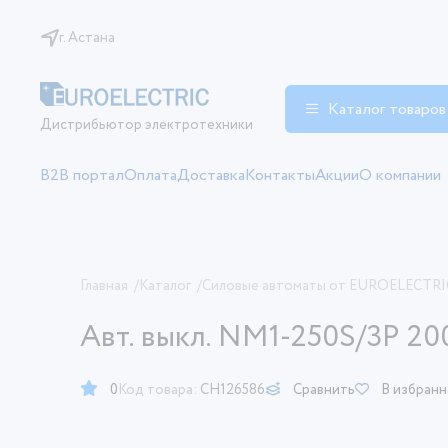
г. Астана
Каталог товаров
Дистрибьютор электротехники
B2B портал
Оплата
Доставка
Контакты
Акции
О компании
Главная
/
Каталог
/
Силовые автоматы от EUROELECTRI
Авт. выкл. NM1-250S/3Р 2
0
Код товара:
CH126586
Сравнить
В избран