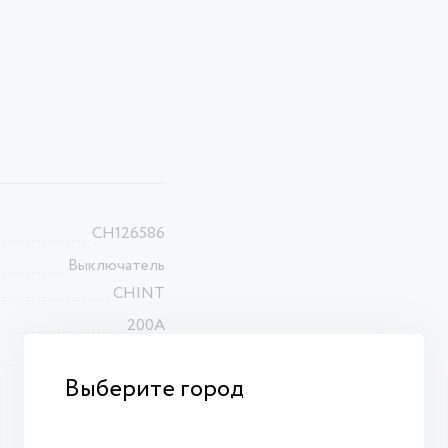
CH126586
Выключатель
CHINT
200А
3П
Выберите город