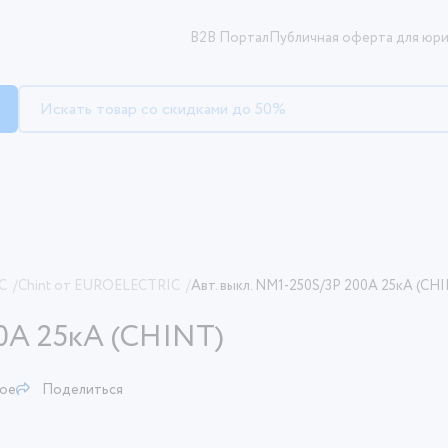
B2B Портал
Публичная оферта для юри
C
/
Chint от EUROELECTRIC
/
Авт. выкл. NM1-250S/3Р 200A 25кА (CH
00A 25кА (CHINT)
ное
Поделиться