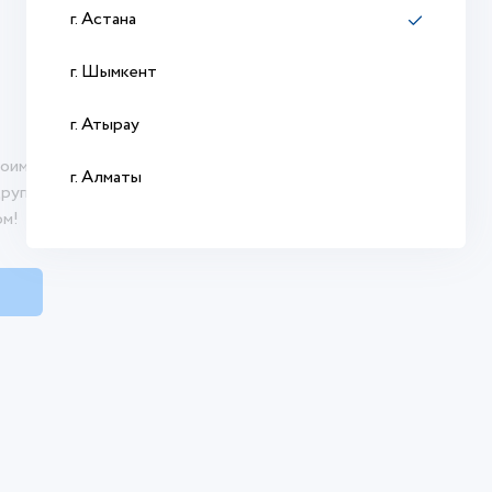
г. Астана
г. Шымкент
г. Атырау
оими впечатлениями о продукте. Ваш отзыв
г. Алматы
другим покупателям сделать осознанный
ом!