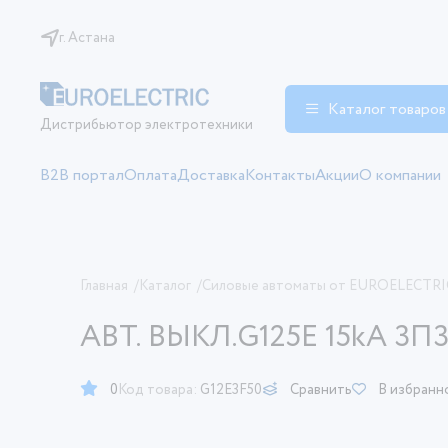
г. Астана
Каталог товаров
Дистрибьютор электротехники
B2B портал
Оплата
Доставка
Контакты
Акции
О компании
Главная
/
Каталог
/
Силовые автоматы от EUROELECTRI
АВТ. ВЫКЛ.G125E 15kA 3П3
0
Код товара:
G12E3F50
Сравнить
В избранн