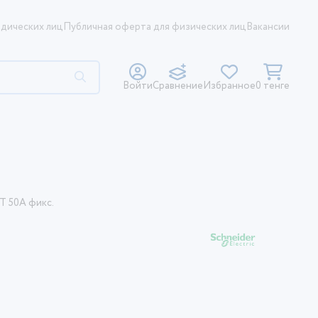
дических лиц
Публичная оферта для физических лиц
Вакансии
Войти
Сравнение
Избранное
0 тенге
Т 50A фикс.