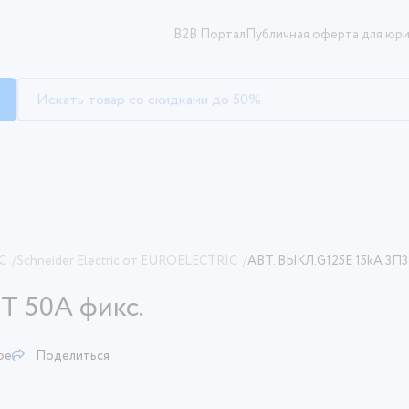
B2B Портал
Публичная оферта для юри
C
/
Schneider Electric от EUROELECTRIC
/
АВТ. ВЫКЛ.G125E 15kA 3П3
Т 50A фикс.
ое
Поделиться