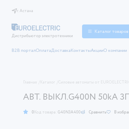
г. Астана
Каталог товаров
Дистрибьютор электротехники
B2B портал
Оплата
Доставка
Контакты
Акции
О компании
Главная
/
Каталог
/
Силовые автоматы от EUROELECTRI
АВТ. ВЫКЛ.G400N 50kA 3П
0
Код товара:
G40N3A400
Сравнить
В избр