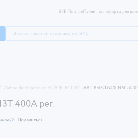
B2B Портал
Публичная оферта для юри
C
/
Schneider Electric от EUROELECTRIC
/
АВТ. ВЫКЛ.G400N 50kA 3П
3Т 400A рег.
анное
Поделиться