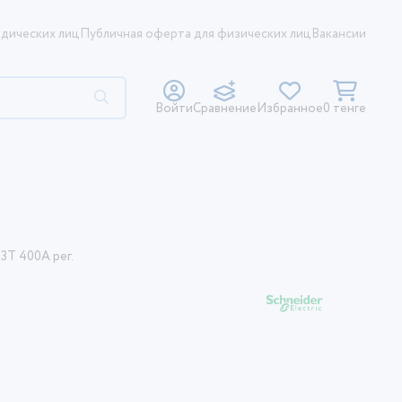
дических лиц
Публичная оферта для физических лиц
Вакансии
Войти
Сравнение
Избранное
0 тенге
3Т 400A рег.