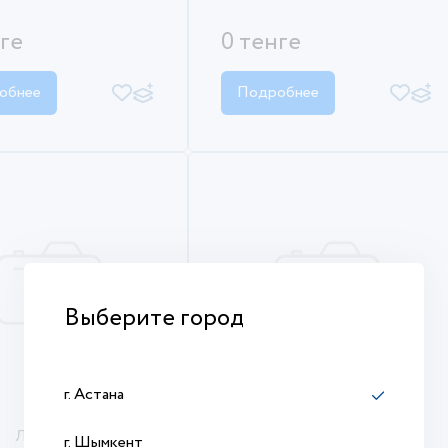
нге
0 тенге
обнее
Подробнее
Выберите город
г. Астана
ЛМЗ-100х50-0,55-
Код
ЛПМЗ(П)-300х50-
г. Шымкент