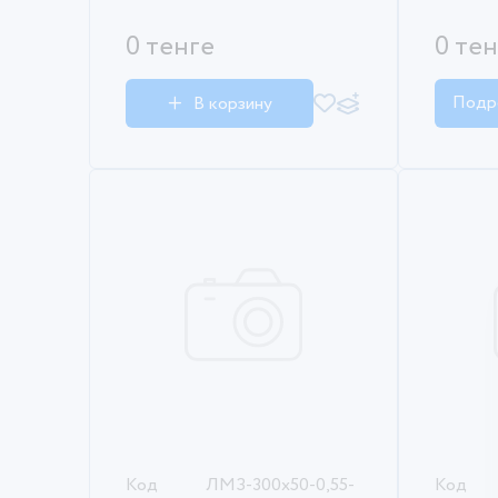
0 тенге
0 те
Подр
В корзину
Код
ЛМЗ-300х50-0,55-
Код